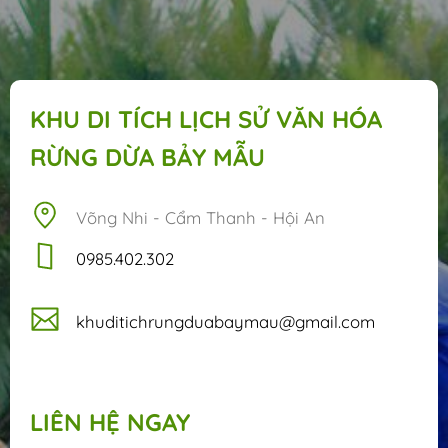
KHU DI TÍCH LỊCH SỬ VĂN HÓA
RỪNG DỪA BẢY MẪU
Võng Nhi - Cẩm Thanh - Hội An
‭‭0985.402.302
khuditichrungduabaymau@gmail.com
LIÊN HỆ NGAY