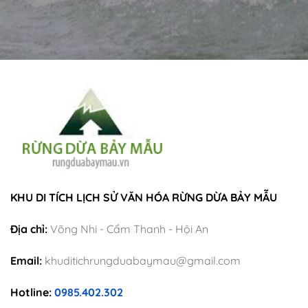
KHU DI TÍCH LỊCH SỬ VĂN HÓA RỪNG DỪA BẢY MẪU
Địa chỉ:
Võng Nhi - Cẩm Thanh - Hội An
Email:
khuditichrungduabaymau@gmail.com
Hotline:
0985.402.302