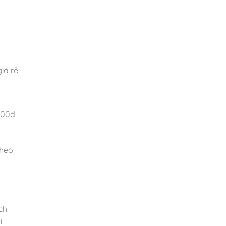
iá rẻ.
000đ
 heo
ch
i