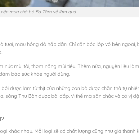
 nên mua chả bò Bà Tâm về làm quà
ò tươi, màu hồng đỏ hấp dẫn. Chỉ cần bóc lớp vỏ bên ngoài,
ả.
 nức mùi tỏi, thơm nồng mùi tiêu. Thêm nữa, nguyên liệu là
 đảm bảo sức khỏe người dùng.
bởi được làm từ thịt của những con bò được chăn thả tự nhiên
a, sông Thu Bồn được bồi đắp, vì thế mà săn chắc và có vị đ
i?
oại khác nhau. Mỗi loại sẽ có chất lượng cũng như giá thành 