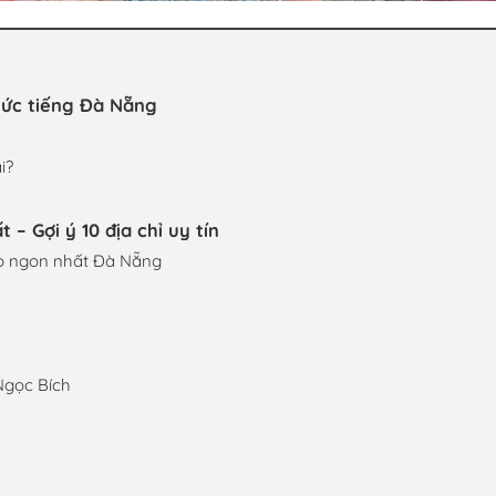
nức tiếng Đà Nẵng
i?
– Gợi ý 10 địa chỉ uy tín
bò ngon nhất Đà Nẵng
Ngọc Bích