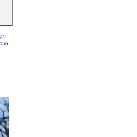
 vị
Dừa