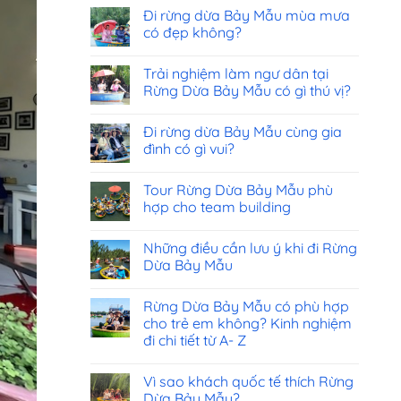
Đi rừng dừa Bảy Mẫu mùa mưa
có đẹp không?
Trải nghiệm làm ngư dân tại
Rừng Dừa Bảy Mẫu có gì thú vị?
Đi rừng dừa Bảy Mẫu cùng gia
đình có gì vui?
Tour Rừng Dừa Bảy Mẫu phù
hợp cho team building
Những điều cần lưu ý khi đi Rừng
Dừa Bảy Mẫu
Rừng Dừa Bảy Mẫu có phù hợp
cho trẻ em không? Kinh nghiệm
đi chi tiết từ A- Z
Vì sao khách quốc tế thích Rừng
Dừa Bảy Mẫu?