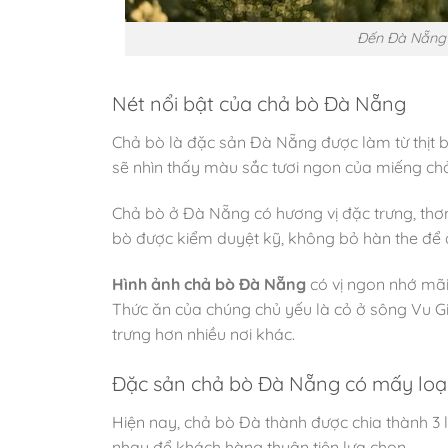
Đến Đà Nẵng
Nét nổi bật của chả bò Đà Nẵng
Chả bò là đặc sản Đà Nẵng được làm từ thịt b
sẽ nhìn thấy màu sắc tươi ngon của miếng ch
Chả bò ở Đà Nẵng có hương vị đặc trưng, thơm
bò được kiểm duyệt kỹ, không bỏ hàn the để
Hình ảnh chả bò Đà Nẵng
có vị ngon nhớ mãi 
Thức ăn của chúng chủ yếu là cỏ ở sông Vu Gi
trưng hơn nhiều nơi khác.
Đặc sản chả bò Đà Nẵng có mấy loạ
Hiện nay, chả bò Đà thành được chia thành 3 l
nhau để khách hàng thuận tiện lựa chọn.