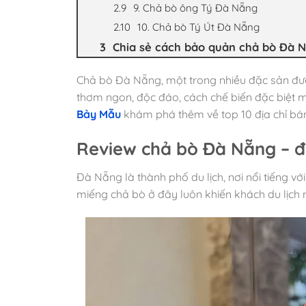
9. Chả bò ông Tý Đà Nẵng
10. Chả bò Tý Út Đà Nẵng
Chia sẻ cách bảo quản chả bò Đà 
Chả bò Đà Nẵng, một trong nhiều đặc sản đượ
thơm ngon, độc đáo, cách chế biến đặc biệt 
Bảy Mẫu
khám phá thêm về top 10 địa chỉ bán
Review chả bò Đà Nẵng – đ
Đà Nẵng là thành phố du lịch, nơi nổi tiếng v
miếng chả bò ở đây luôn khiến khách du lịch 