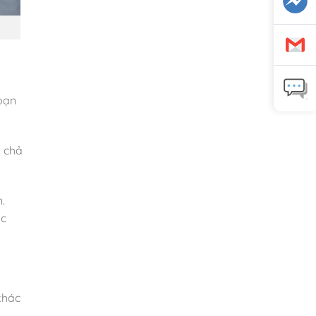
 bạn
m chả
.
ặc
khác