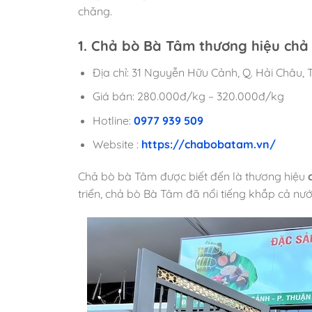
chăng.
1. Chả bò Bà Tâm thương hiệu ch
Địa chỉ: 31 Nguyễn Hữu Cảnh, Q. Hải Châu,
Giá bán: 280.000đ/kg – 320.000đ/kg
Hotline:
0977 939 509
Website :
https://chabobatam.vn/
Chả bò bà Tâm được biết đến là thương hiệu
triển, chả bò Bà Tâm đã nổi tiếng khắp cả n