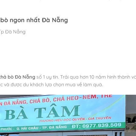
ả bò ngon nhất Đà Nẵng
 Tp Đà Nẵng
chả bò Đà Nẵng
số 1 uy tín. Trải qua hơn 10 năm hình thành v
ước và được du khách lựa chọn mua về làm quà.