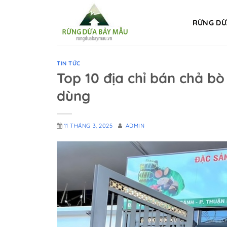
Chuyển
đến
RỪNG DỪ
nội
dung
TIN TỨC
Top 10 địa chỉ bán chả b
dùng
11 THÁNG 3, 2025
ADMIN