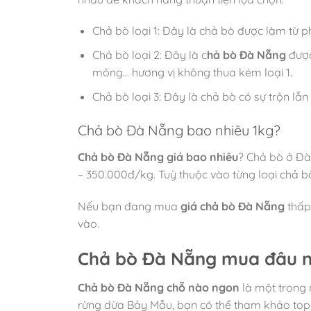
Chả bò loại 1: Đây là chả bò được làm từ ph
Chả bò loại 2: Đây là c
hả bò Đà Nẵng
được 
mông… hương vị không thua kém loại 1.
Chả bò loại 3: Đây là chả bò có sự trộn lẫn 
Chả bò Đà Nẵng bao nhiêu 1kg?
Chả bò Đà Nẵng giá bao nhiêu
? Chả bò ở Đà
– 350.000đ/kg. Tuỳ thuộc vào từng loại chả bò
Nếu bạn đang mua
giá chả bò Đà Nẵng
thấp 
vào.
Chả bò Đà Nẵng mua đâu ngo
Chả bò Đà Nẵng chỗ nào ngon
là một trong 
rừng dừa Bảy Mẫu, bạn có thể tham khảo top 10