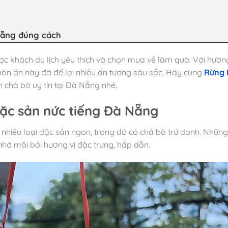
Nẵng đúng cách
c khách du lịch yêu thích và chọn mua về làm quà. Với hương
món ăn này đã để lại nhiều ấn tượng sâu sắc. Hãy cùng
Rừng 
 chả bò uy tín tại Đà Nẵng nhé.
ặc sản nức tiếng Đà Nẵng
ới nhiều loại đặc sản ngon, trong đó có chả bò trứ danh. Những
nhớ mãi bởi hương vị đặc trưng, hấp dẫn.