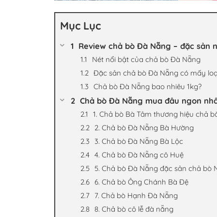
Mục Lục
Review chả bò Đà Nẵng – đặc sản 
Nét nổi bật của chả bò Đà Nẵng
Đặc sản chả bò Đà Nẵng có mấy loạ
Chả bò Đà Nẵng bao nhiêu 1kg?
Chả bò Đà Nẵng mua đâu ngon nhất 
1. Chả bò Bà Tâm thương hiệu chả 
2. Chả bò Đà Nẵng Bà Hường
3. Chả bò Đà Nẵng Bà Lộc
4. Chả bò Đà Nẵng cô Huệ
5. Chả bò Đà Nẵng đặc sản chả bò 
6. Chả bò Ông Chánh Bà Đệ
7. Chả bò Hạnh Đà Nẵng
8. Chả bò cô lễ đà nẵng