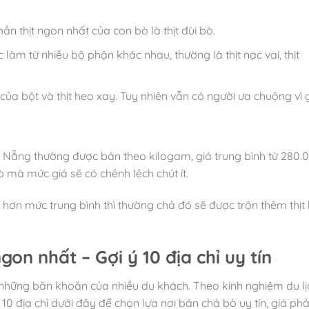
ần thịt ngon nhất của con bò là thịt đùi bò.
làm từ nhiều bộ phận khác nhau, thường là thịt nạc vai, thịt
của bột và thịt heo xay. Tuy nhiên vẫn có người ưa chuộng vì g
 Nẵng thường được bán theo kilogam, giá trung bình từ 280.
 mà mức giá sẽ có chênh lệch chút ít.
hơn mức trung bình thì thường chả đó sẽ được trộn thêm thịt
n nhất – Gợi ý 10 địa chỉ uy tín
những băn khoăn của nhiều du khách. Theo kinh nghiệm du lị
 địa chỉ dưới đây để chọn lựa nơi bán chả bò uy tín, giá phả