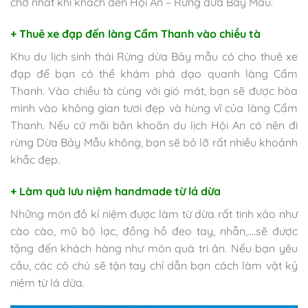
chờ nhất khi khách đến Hội An – Rừng dừa Bảy Mẫu.
+ Thuê xe đạp đến làng Cẩm Thanh vào chiều tà
Khu du lịch sinh thái Rừng dừa Bảy mẫu có cho thuê xe
đạp để bạn có thể khám phá dạo quanh làng Cẩm
Thanh. Vào chiều tà cùng với gió mát, bạn sẽ được hòa
mình vào không gian tươi đẹp và hùng vĩ của làng Cẩm
Thanh. Nếu cứ mãi băn khoăn du lịch Hội An có nên đi
rừng Dừa Bảy Mẫu không, bạn sẽ bỏ lỡ rất nhiều khoảnh
khắc đẹp.
+ Làm quà lưu niệm handmade từ lá dừa
Những món đồ kỉ niệm được làm từ dừa rất tinh xảo như
cào cào, mũ bộ lạc, đồng hồ đeo tay, nhẫn,….sẽ được
tặng đến khách hàng như món quà tri ân. Nếu bạn yêu
cầu, các cô chú sẽ tận tay chỉ dẫn bạn cách làm vật kỷ
niệm từ lá dừa.