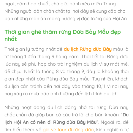
ngọt, nộm hoa chuối, chả giò, bánh xèo miền Trung…
Những người dân chân chất tại nơi đây sẽ cung cấp cho
bạn những món ăn mang hương vị đặc trưng của Hội An.
Thời gian ghé thăm rừng Dừa Bảy Mẫu đẹp
nhất
Thời gian lý tưởng nhất để
du lịch Rừng dừa Bảy
mẫu là
từ tháng 1 đến tháng 9 hàng năm. Thời tiết tại Rừng dừa
lúc này sẽ phù hợp cho trải nghiệm du lịch vì sự mát mẻ,
dễ chịu.
Nhất là tháng 8 và tháng 9, đây là khoảng thời
gian đẹp nhất của Rừng dừa Bảy mẫu. Tuy nhiên, khách
du lịch cần tránh đến nơi đây vào tháng 10,11 vì nơi này
hay xảy ra mưa bão ảnh hưởng đến lịch trình du lịch.
Những hoạt động du lịch đáng nhớ tại rừng Dừa này
chắc chắn đã giúp bạn có câu trả lời cho băn khoăn: “
Du
lịch Hội An có nên đi Rừng dừa Bảy Mẫu
”. Ngoài ra, để
tìm hiểu thêm về
giá vé tour đi rừng dừa
, kinh nghiệm tự