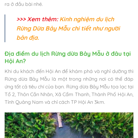
ra ở đầu bài nhé.
>>> Xem thêm:
Kinh nghiệm du lịch
Rừng Dừa Bảy Mẫu chi tiết như người
bản địa
.
Địa điểm du lịch Rừng dừa Bảy Mẫu ở đâu tại
Hội An?
Khi du khách đến Hội An để khám phá và nghỉ dưỡng thì
Rừng dừa Bảy Mẫu là một trong những nơi có thể đáp
ứng tất cả tiêu chí của bạn. Rừng dừa Bảy Mẫu tọa lạc tại
Tổ 2, Thôn Cần Nhân, Xã Cẩm Thanh, Thành Phố Hội An,
Tỉnh Quảng Nam và chỉ cách TP Hội An 3km.