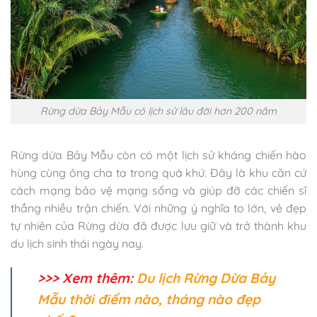
Rừng dừa Bảy Mẫu có lịch sử lâu đời hơn 200 năm
Rừng dừa Bảy Mẫu còn có một lịch sử kháng chiến hào
hùng cùng ông cha ta trong quá khứ. Đây là khu căn cứ
cách mạng bảo vệ mạng sống và giúp đỡ các chiến sĩ
thắng nhiều trận chiến. Với những ý nghĩa to lớn, vẻ đẹp
tự nhiên của Rừng dừa đã được lưu giữ và trở thành khu
du lịch sinh thái ngày nay.
>>> Xem thêm:
Du lịch Rừng Dừa Bảy
Mẫu thời điểm nào, tháng nào đẹp