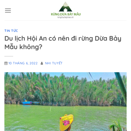
Chuyển
đến
nội
dung
TIN TỨC
Du lịch Hội An có nên đi rừng Dừa Bảy
Mẫu không?
10 THÁNG 6, 2022
NHI TUYẾT