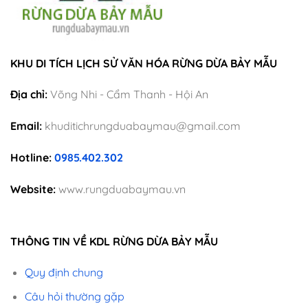
KHU DI TÍCH LỊCH SỬ VĂN HÓA RỪNG DỪA BẢY MẪU
Địa chỉ:
Võng Nhi - Cẩm Thanh - Hội An
Email:
khuditichrungduabaymau@gmail.com
Hotline:
0985.402.302
Website:
www.rungduabaymau.vn
THÔNG TIN VỀ KDL RỪNG DỪA BẢY MẪU
Quy định chung
Câu hỏi thường gặp