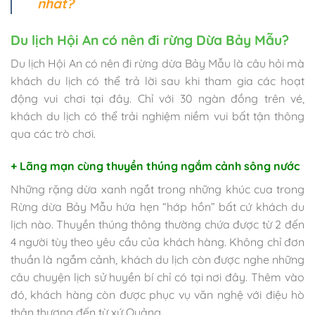
nhất?
Du lịch Hội An có nên đi rừng Dừa Bảy Mẫu?
Du lịch Hội An có nên đi rừng dừa Bảy Mẫu là câu hỏi mà
khách du lịch có thể trả lời sau khi tham gia các hoạt
động vui chơi tại đây. Chỉ với 30 ngàn đồng trên vé,
khách du lịch có thể trải nghiệm niềm vui bất tận thông
qua các trò chơi.
+ Lãng mạn cùng thuyền thúng ngắm cảnh sông nước
Những rặng dừa xanh ngắt trong những khúc cua trong
Rừng dừa Bảy Mẫu hứa hẹn “hớp hồn” bất cứ khách du
lịch nào. Thuyền thúng thông thường chứa được từ 2 đến
4 người tùy theo yêu cầu của khách hàng.
Không chỉ đơn
thuần là ngắm cảnh, khách du lịch còn được nghe những
câu chuyện lịch sử huyền bí chỉ có tại nơi đây. Thêm vào
đó, khách hàng còn được phục vụ văn nghệ với điệu hò
thân thương đến từ xứ Quảng.