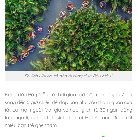
Du lịch Hội An có nên đi rừng dừa Bảy Mẫu?
Rừng dừa Bảy Mẫu có thời gian mở cửa cả ngày từ 7 giờ
sáng đến 5 giờ chiều để đáp ứng nhu cầu tham quan của
tất cả mọi người. Với giá vé hợp lý chỉ từ 30 ngàn đồng
trên người, nơi du lịch sinh thái tại Hội An này được rất
nhiều bạn trẻ ghé thăm.