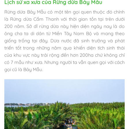
Lịch sử xa xưa của Rừng dừa Bảy Mẫu
Rừng dừa Bảy Mẫu có một tên gọi quen thuộc đó chính
là Rừng dừa Cẩm Thanh với thời gian tồn tại trên dưới
200 năm. Sở dĩ rừng dừa này hiện diện ngày nay là do
ông cha ta di dân từ Miền Tây Nam Bộ và mang theo
giống trồng tại đây. Dừa nước đã sinh trưởng và phát
triển tốt trong những năm qua khiến diện tích sinh thái
của khu vực này trải rộng đến hơn 200ha chứ không chỉ
có 7 mẫu như xưa. Nhưng người ta vẫn quen gọi với cách
gọi cũ là Bảy Mẫu.