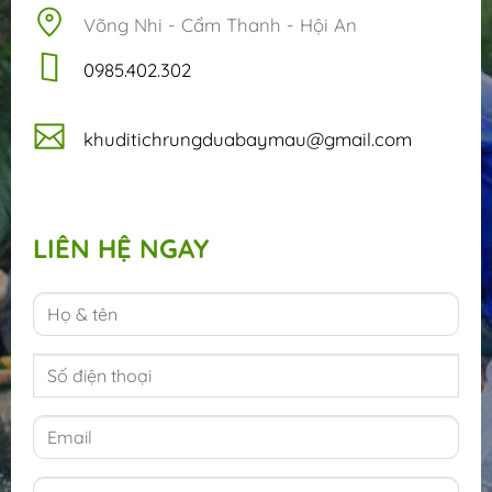
Võng Nhi - Cẩm Thanh - Hội An
‭‭0985.402.302
khuditichrungduabaymau@gmail.com
LIÊN HỆ NGAY