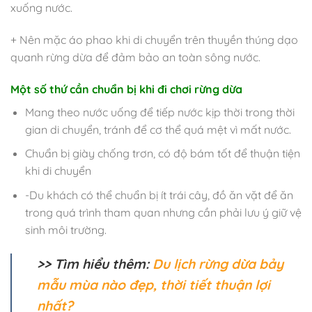
xuống nước.
+ Nên mặc áo phao khi di chuyển trên thuyền thúng dạo
quanh rừng dừa để đảm bảo an toàn sông nước.
Một số thứ cần chuẩn bị khi đi chơi rừng dừa
Mang theo nước uống để tiếp nước kịp thời trong thời
gian di chuyển, tránh để cơ thể quá mệt vì mất nước.
Chuẩn bị giày chống trơn, có độ bám tốt để thuận tiện
khi di chuyển
-Du khách có thể chuẩn bị ít trái cây, đồ ăn vặt để ăn
trong quá trình tham quan nhưng cần phải lưu ý giữ vệ
sinh môi trường.
>> Tìm hiểu thêm:
Du lịch rừng dừa bảy
mẫu mùa nào đẹp, thời tiết thuận lợi
nhất?