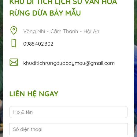
KHU DI TÍCH LỊCH SỬ VĂN HÓA
RỪNG DỪA BẢY MẪU
Võng Nhi - Cẩm Thanh - Hội An
‭‭0985.402.302
khuditichrungduabaymau@gmail.com
LIÊN HỆ NGAY