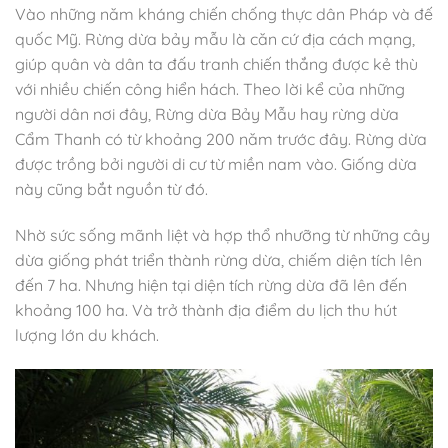
Vào những năm kháng chiến chống thực dân Pháp và đế
quốc Mỹ. Rừng dừa bảy mẫu là căn cứ địa cách mạng,
giúp quân và dân ta đấu tranh chiến thắng được kẻ thù
với nhiều chiến công hiển hách. Theo lời kể của những
người dân nơi đây, Rừng dừa Bảy Mẫu hay rừng dừa
Cẩm Thanh có từ khoảng 200 năm trước đây. Rừng dừa
được trồng bởi người di cư từ miền nam vào. Giống dừa
này cũng bắt nguồn từ đó.
Nhờ sức sống mãnh liệt và hợp thổ nhưỡng từ những cây
dừa giống phát triển thành rừng dừa, chiếm diện tích lên
đến 7 ha. Nhưng hiện tại diện tích rừng dừa đã lên đến
khoảng 100 ha. Và trở thành địa điểm du lịch thu hút
lượng lớn du khách.