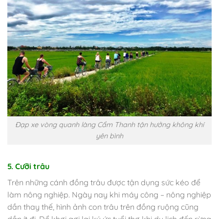
Đạp xe vòng quanh làng Cẩm Thanh tận hưởng không khí
yên bình
5. Cưỡi trâu
Trên những cánh đồng trâu được tận dụng sức kéo để
làm nông nghiệp. Ngày nay khi máy công – nông nghiệp
dần thay thế, hình ảnh con trâu trên đồng ruộng cũng
dần ít đi. Để khơi gợi lại ký ức tuổi thơ khi du lịch đến rừng