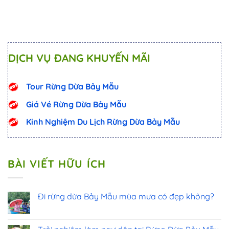
DỊCH VỤ ĐANG KHUYẾN MÃI
Tour Rừng Dừa Bảy Mẫu
Giá Vé Rừng Dừa Bảy Mẫu
Kinh Nghiệm Du Lịch Rừng Dừa Bảy Mẫu
BÀI VIẾT HỮU ÍCH
Đi rừng dừa Bảy Mẫu mùa mưa có đẹp không?