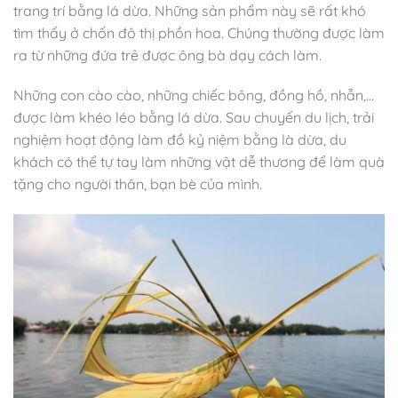
trang trí bằng lá dừa. Những sản phẩm này sẽ rất khó
tìm thấy ở chốn đô thị phồn hoa. Chúng thường được làm
ra từ những đứa trẻ được ông bà dạy cách làm.
Những con cào cào, những chiếc bông, đồng hồ, nhẫn,…
được làm khéo léo bằng lá dừa. Sau chuyến du lịch, trải
nghiệm hoạt động làm đồ kỷ niệm bằng là dừa, du
khách có thể tự tay làm những vật dễ thương để làm quà
tặng cho người thân, bạn bè của mình.