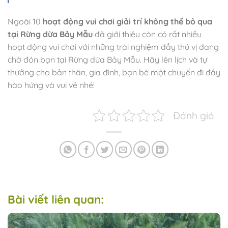
Ngoài 10
hoạt động vui chơi giải trí không thể bỏ qua
tại Rừng dừa Bảy Mẫu
đã giới thiệu còn có rất nhiều
hoạt động vui chơi với những trải nghiệm đầy thú vị đang
chờ đón bạn tại Rừng dừa Bảy Mẫu. Hãy lên lịch và tự
thưởng cho bản thân, gia đình, bạn bè một chuyến đi đầy
hào hứng và vui vẻ nhé!
Đánh giá
Bài viết liên quan: