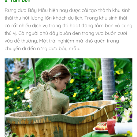
Rừng dừa Bảy Mẫu hiện nay được cải tạo thành khu sinh
thái thu hút lượng lớn khách du lịch. Trong khu sinh thái
có rất nhiều dịch vụ trong đó hoạt động tắm bùn vô cùng
thú vị. Cả người phủ đầy buồn đen trong vừa buồn cười
vừa dễ thương. Một trải nghiệm mà khó quên trong
chuyến đi đến rừng dừa bảy mẫu.