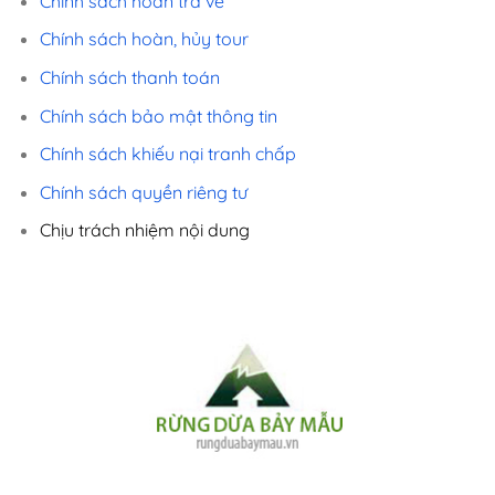
Chính sách hoàn trả vé
Chính sách hoàn, hủy tour
Chính sách thanh toán
Chính sách bảo mật thông tin
Chính sách khiếu nại tranh chấp
Chính sách quyền riêng tư
Chịu trách nhiệm nội dung