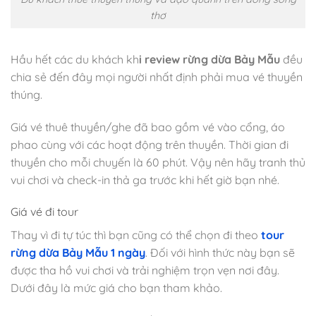
thơ
Hầu hết các du khách kh
i review rừng dừa Bảy Mẫu
đều
chia sẻ đến đây mọi người nhất định phải mua vé thuyền
thúng.
Giá vé thuê thuyền/ghe đã bao gồm vé vào cổng, áo
phao cùng với các hoạt động trên thuyền. Thời gian đi
thuyền cho mỗi chuyến là 60 phút. Vậy nên hãy tranh thủ
vui chơi và check-in thả ga trước khi hết giờ bạn nhé.
Giá vé đi tour
Thay vì đi tự túc thì bạn cũng có thể chọn đi theo
tour
rừng dừa Bảy Mẫu 1 ngày
. Đối với hình thức này bạn sẽ
được tha hồ vui chơi và trải nghiệm trọn vẹn nơi đây.
Dưới đây là mức giá cho bạn tham khảo.