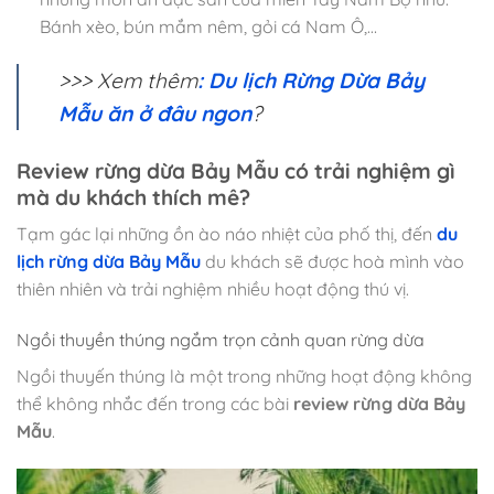
Bánh xèo, bún mắm nêm, gỏi cá Nam Ô,…
>>> Xem thêm
: Du lịch Rừng Dừa Bảy
Mẫu ăn ở đâu ngon
?
Review rừng dừa Bảy Mẫu có trải nghiệm gì
mà du khách thích mê?
Tạm gác lại những ồn ào náo nhiệt của phố thị, đến
du
lịch rừng dừa Bảy Mẫu
du khách sẽ được hoà mình vào
thiên nhiên và trải nghiệm nhiều hoạt động thú vị.
Ngồi thuyền thúng ngắm trọn cảnh quan rừng dừa
Ngồi thuyến thúng là một trong những hoạt động không
thể không nhắc đến trong các bài
review rừng dừa Bảy
Mẫu
.