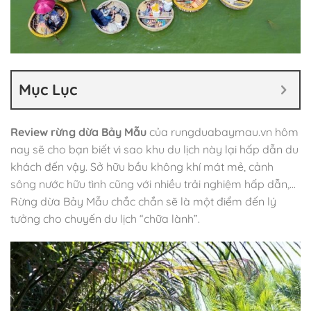
Mục Lục
Review rừng dừa Bảy Mẫu
của rungduabaymau.vn hôm
nay sẽ cho bạn biết vì sao khu du lịch này lại hấp dẫn du
khách đến vậy. Sở hữu bầu không khí mát mẻ, cảnh
sông nước hữu tình cũng với nhiều trải nghiệm hấp dẫn,…
Rừng dừa Bảy Mẫu chắc chắn sẽ là một điểm đến lý
tưởng cho chuyến du lịch “chữa lành”.