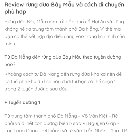
Review rừng dừa Bảy Mẫu và cách di chuyển
phù hợp
Rừng dừa Bảy Mẫu nằm rất gần phố cổ Hội An và cũng
không hề xa trung tâm thành phố Đà Nẵng. Vì thế mà
bạn có thể kết hợp địa điểm này vào trong lịch trình của
mình.
Từ Đà Nẵng đến rừng dừa Bảy Mẫu theo tuyến đường
nào?
Khoảng cách từ Đà Nẵng đến rừng dừa khá xa nên để
có thể ghé khu du lịch này chơi thì bạn có thể chọn 1
trong 2 tuyến đường sau đây.
+ Tuyến đường 1
Từ trung tâm thành phố Đà Nẵng – Võ Văn Kiệt – Rẽ
phải và đi hết con đường biển 5 sao Vĩ Nguyên Giáp –
Lạc Long Quân – Đi thẳng và rẽ vào Trần Nhân Tông, TP