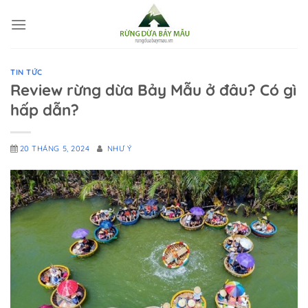
Chuyển
đến
nội
dung
TIN TỨC
Review rừng dừa Bảy Mẫu ở đâu? Có gì
hấp dẫn?
20 THÁNG 5, 2024
NHƯ Ý