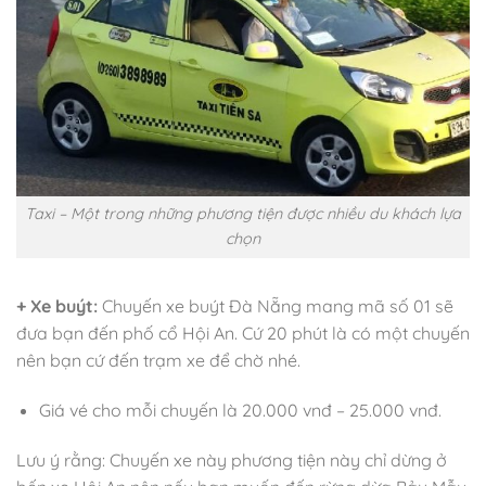
Taxi – Một trong những phương tiện được nhiều du khách lựa
chọn
+ Xe buýt:
Chuyến xe buýt Đà Nẵng mang mã số 01 sẽ
đưa bạn đến phố cổ Hội An. Cứ 20 phút là có một chuyến
nên bạn cứ đến trạm xe để chờ nhé.
Giá vé cho mỗi chuyến là 20.000 vnđ – 25.000 vnđ.
Lưu ý rằng: Chuyến xe này phương tiện này chỉ dừng ở