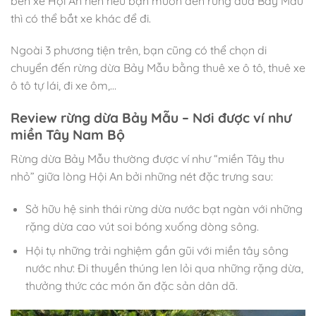
bến xe Hội An nên nếu bạn muốn đến rừng dừa Bảy Mẫu
thì có thể bắt xe khác để đi.
Ngoài 3 phương tiện trên, bạn cũng có thể chọn di
chuyển đến rừng dừa Bảy Mẫu bằng thuê xe ô tô, thuê xe
ô tô tự lái, đi xe ôm,…
Review rừng dừa Bảy Mẫu – Nơi được ví như
miền Tây Nam Bộ
Rừng dừa Bảy Mẫu thường được ví như “miền Tây thu
nhỏ” giữa lòng Hội An bởi những nét đặc trưng sau:
Sở hữu hệ sinh thái rừng dừa nước bạt ngàn với những
rặng dừa cao vút soi bóng xuống dòng sông.
Hội tụ những trải nghiệm gần gũi với miền tây sông
nước như: Đi thuyền thúng len lỏi qua những rặng dừa,
thưởng thức các món ăn đặc sản dân dã.