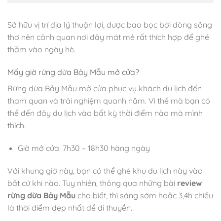
Sở hữu vị trí địa lý thuận lợi, được bao bọc bởi dòng sông
thơ nên cảnh quan nơi đây mát mẻ rất thích hợp để ghé
thăm vào ngày hè.
Mấy giờ rừng dừa Bảy Mẫu mở cửa?
Rừng dừa Bảy Mẫu mở cửa phục vụ khách du lịch đến
tham quan và trải nghiệm quanh năm. Vì thế mà bạn có
thể đến đây du lịch vào bất kỳ thời điểm nào mà mình
thích.
Giờ mở cửa: 7h30 – 18h30 hàng ngày
Với khung giờ này, bạn có thể ghé khu du lịch này vào
bất cứ khi nào. Tuy nhiên, thông qua những bài
review
rừng dừa Bảy Mẫu
cho biết, thì sáng sớm hoặc 3,4h chiều
là thời điểm đẹp nhất để đi thuyền.