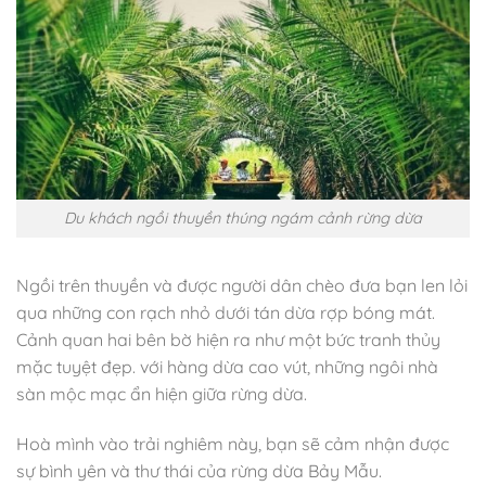
Du khách ngồi thuyền thúng ngám cảnh rừng dừa
Ngồi trên thuyền và được người dân chèo đưa bạn len lỏi
qua những con rạch nhỏ dưới tán dừa rợp bóng mát.
Cảnh quan hai bên bờ hiện ra như một bức tranh thủy
mặc tuyệt đẹp. với hàng dừa cao vút, những ngôi nhà
sàn mộc mạc ẩn hiện giữa rừng dừa.
Hoà mình vào trải nghiêm này, bạn sẽ cảm nhận được
sự bình yên và thư thái của rừng dừa Bảy Mẫu.