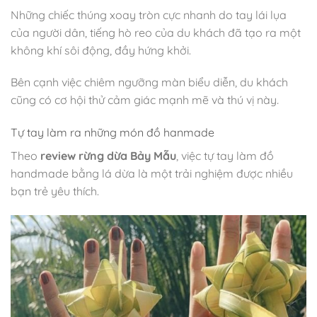
Những chiếc thúng xoay tròn cực nhanh do tay lái lụa
của người dân, tiếng hò reo của du khách đã tạo ra một
không khí sôi động, đầy hứng khởi.
Bên cạnh việc chiêm ngưỡng màn biểu diễn, du khách
cũng có cơ hội thử cảm giác mạnh mẽ và thú vị này
.
Tự tay làm ra những món đồ hanmade
Theo
review rừng dừa Bảy Mẫu
, việc tự tay làm đồ
handmade bằng lá dừa là một trải nghiệm được nhiều
bạn trẻ yêu thích.