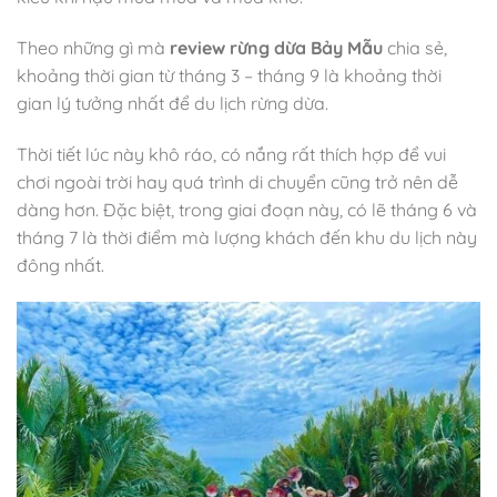
Theo những gì mà
review rừng dừa Bảy Mẫu
chia sẻ,
khoảng thời gian từ tháng 3 – tháng 9 là khoảng thời
gian lý tưởng nhất để du lịch rừng dừa.
Thời tiết lúc này khô ráo, có nắng rất thích hợp để vui
chơi ngoài trời hay quá trình di chuyển cũng trở nên dễ
dàng hơn. Đặc biệt, trong giai đoạn này, có lẽ tháng 6 và
tháng 7 là thời điểm mà lượng khách đến khu du lịch này
đông nhất.