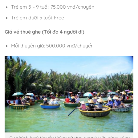
Trẻ em 5 – 9 tuổi: 75.000 vnđ/chuyến
Trẻ em dưới 5 tuổi: Free
Giá vé thuê ghe (Tối đa 4 người đi)
Mỗi thuyền giá: 500.000 vnđ/chuyến
Du khách thuê thuyền thúng và dạo quanh trên dòng sông