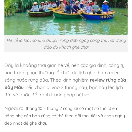
Hè về là lúc mà khu du lịch rừng dừa ngày càng thu hút đông
đảo du khách ghé chơi
Đây là khoảng thời gian hè về, nên các gia đình, công ty
hay trường học thường tổ chức du lịch ghé thăm miền
sông nước rừng dừa. Theo kinh nghiệm
review rừng dừa
Bảy Mẫu
, nếu chọn đi vào 2 tháng này, bạn hãy lên lịch
đặt vé trước để tránh trường hợp hết vé.
Ngoài ra,
tháng 10 – tháng 2 cũng sẽ có một số thời điểm
nắng nhẹ nên bạn cũng có thể theo dõi thời tiết và chọn ngày
đẹp nhất để ghé chơi.