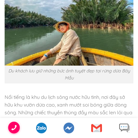
Du khách lưu giữ những bức ảnh tuyệt đẹp tại rừng dừa Bảy
Mẫu
Nổi tiếng là khu du lịch sông nước hữu tình, nơi đây sở
hữu khu vườn dừa cao, xanh mướt soi bóng giữa dòng
sông. Những chiếc thuyền thúng đầy màu sắc len lỏi qua
những rặng dừa.
Khi ngồi trên thuyền bạn có thể tha hồ tạo dáng và