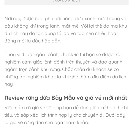
mọi du khách
Nơi này được bao phủ bởi hàng dừa xanh mướt cùng với
bầu không khí trong lành, mát mẻ. Với lợi thế đó mà khu
du lịch này đã tận dụng tối đa và tạo nên nhiều hoạt
động mới lạ đầy hấp dẫn.
Thay vì đi bộ ngắm cảnh, check-in thì bạn sẽ được trải
nghiệm cảm giác lênh đênh trên thuyền và dạo quanh
ngắm trọn cảnh khu rừng. Chắc chắn du khách sẽ có
những trải nghiệm khác lạ khi ghé thăm địa điểm du lịch
này.
Review rừng dừa Bảy Mẫu và giá vé mới nhất
Việc nắm rõ giá vé sẽ giúp bạn dễ dàng lên kế hoạch chi
tiêu, và sắp xếp lịch trình hợp lý cho chuyến đi. Dưới đây
là giá vé rừng dừa cho bạn tham khảo: