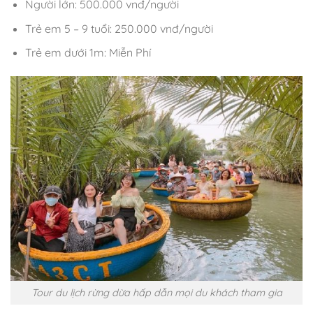
Người lớn: 500.000 vnđ/người
Trẻ em 5 – 9 tuổi: 250.000 vnđ/người
Trẻ em dưới 1m: Miễn Phí
Tour du lịch rừng dừa hấp dẫn mọi du khách tham gia