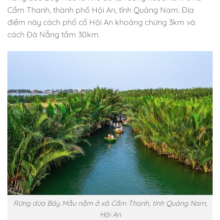
Cẩm Thanh, thành phố Hội An, tỉnh Quảng Nam. Địa
điểm này cách phố cổ Hội An khoảng chừng 3km và
cách Đà Nẵng tầm 30km.
Rừng dừa Bảy Mẫu nằm ở xã Cẩm Thanh, tỉnh Quảng Nam,
Hội An