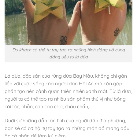
Du khách có thể tự tay tạo ra những hình dáng vô cùng
đáng yêu từ lá dừa
Lá dừa, đặc sản của rừng dừa Bảy Mẫu, không chỉ gắn
liền với cuộc sống của người dân Hội An mà còn góp
phần tạo nên cảnh quan thiên nhiên xanh mát. Từ lá dừa,
người ta có thể tạo ra nhiều sản phẩm thú vị như bông
cài tóc, nhẫn, con cào cào, châu chấu,…
Dưới sự hướng dẫn tận tình của người dân địa phương,
bạn sẽ có cơ hội tự tay tạo ra những món đồ mang dấu
ấn cá nhân để làm kỷ niệm.