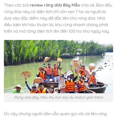
Theo các bài
review rừng dừa Bảy Mẫu
chia sẻ: Ban đầu
rừng dừa này có diện tích chỉ vỏn vẹn 7 ha và người ta
dựa vào đặc diểm này để đặc tên cho rừng dừa. Nhờ
điều kiện khí hậu thuận lợi, khu rừng nhanh chóng phát
triển và mở rộng diện tích lên đến 100 ha như ngày nay.
Rừng dừa Bảy Mẫu thu hút mọi du khách ghé thăm
Dù vậy nhưng người dân vẫn quen gọi với cái tên rừng