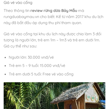
Giá vé vào cổng
Theo thông tin
review rừng dừa Bảy Mẫu
mà
rungduabaymau.vn cho biết: Kể từ năm 2017 khu du lịch
này đã bắt đầu áp dụng thu phí tham quan.
Giá vé vào cổng tại khu du lịch này được chia làm 3 đối
tượng là người lớn, trẻ em 1m – 1m3 và trẻ em dưới 1m.
Giá cụ thể như sau:
Người lớn: 30.000 vnđ/vé
Trẻ em 5 – 9 tuổi: 15.000 vnđ/vé
Trẻ em dưới 5 tuổi: Free vé vào cổng