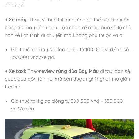
đến bạn:
+ Xe máy:
Thay vì thuê thì bạn cũng có thể tự di chuyển
bằng xe máy của mình. Lựa chọn xe máy, bạn sẽ tự chủ
hơn về lịch trình di chuyển mà không phụ thuộc và ai.
Giá thuê xe máy sẽ dao động từ 100.000 vnđ/ xe số –
150.000 vnđ/xe ga.
+ Xe taxi:
Theo
review rừng dừa Bảy Mẫu
đi taxi
bạn sẽ
được đưa đón tận nơi mà còn được nghỉ nghơi, thư giãn
trên xe.
Giá thuê taxi giao động từ 300.000 vnđ – 350.000
vnđ/chiều.