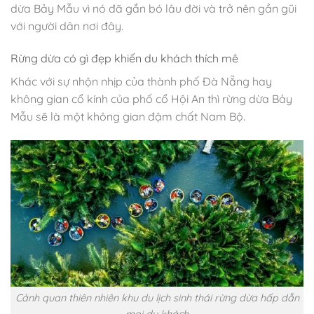
dừa Bảy Mẫu vì nó đã gắn bó lâu đời và trở nên gần gũi
với người dân nơi đây.
Rừng dừa có gì đẹp khiến du khách thích mê
Khác với sự nhộn nhịp của thành phố Đà Nẵng hay
không gian cổ kính của phố cổ Hội An thì rừng dừa Bảy
Mẫu sẽ là một không gian đậm chất Nam Bộ.
Cảnh quan thiên nhiên khu du lịch sinh thái rừng dừa hấp dẫn